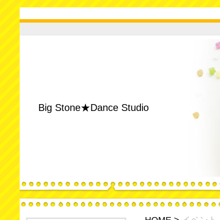
Big Stone★Dance Studio
HOME
>
イベント