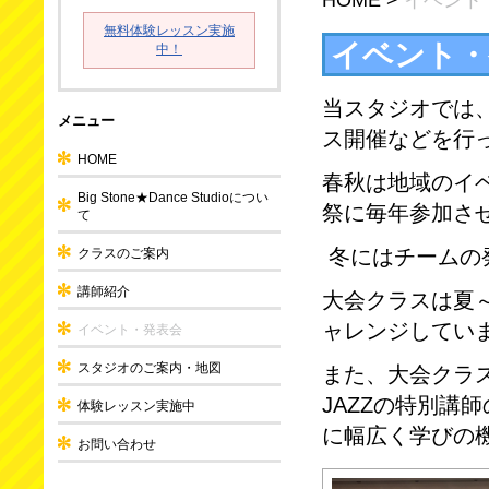
無料体験レッスン実施
イベント・
中！
当スタジオでは
メニュー
ス開催などを行
HOME
春秋は地域のイ
Big Stone★Dance Studioについ
祭に毎年参加さ
て
冬にはチームの
クラスのご案内
講師紹介
大会クラスは夏
ャレンジしてい
イベント・発表会
スタジオのご案内・地図
また、大会クラス
JAZZの特別講
体験レッスン実施中
に幅広く学びの
お問い合わせ