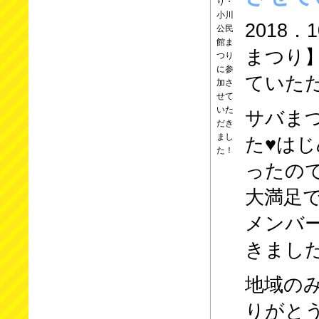
2018
まつり
ていた
サバま
た♥は
ったの
大満足
メンバ
きまし
地域の
りがと